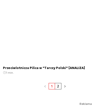
Przeciwlotnicza Pilica w "Tarczy Polski" [ANALIZA]
1 min.
1
2
Reklama