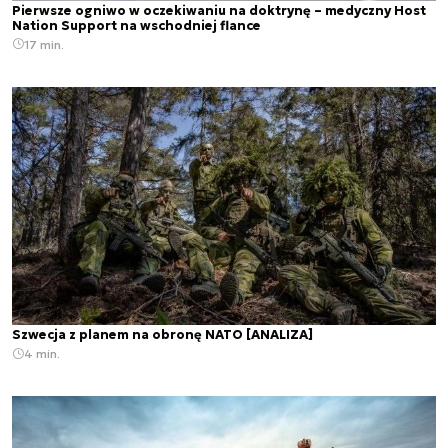
Pierwsze ogniwo w oczekiwaniu na doktrynę – medyczny Host
Nation Support na wschodniej flance
17 min.
Szwecja z planem na obronę NATO [ANALIZA]
4 min.