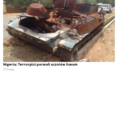
Nigeria: Terroryści porwali uczniów liceum
1 min.