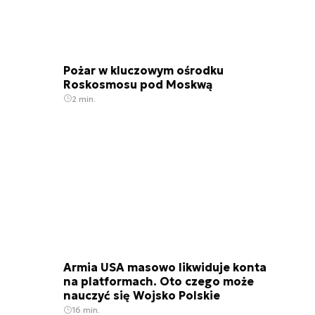
Pożar w kluczowym ośrodku
Roskosmosu pod Moskwą
2 min.
Armia USA masowo likwiduje konta
na platformach. Oto czego może
nauczyć się Wojsko Polskie
16 min.