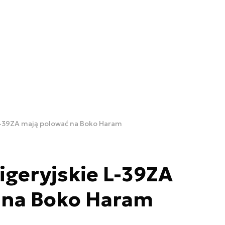
L-39ZA mają polować na Boko Haram
geryjskie L-39ZA
 na Boko Haram