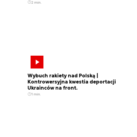
2 min.
Wybuch rakiety nad Polską |
Kontrowersyjna kwestia deportacji
Ukrainców na front.
1 min.