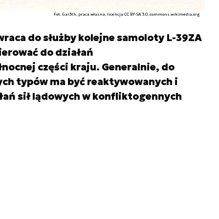
Fot. Gar3th, praca własna, licencja CC BY-SA 3.0, commons.wikimedia.org
wraca do służby kolejne samoloty L-39ZA
skierować do działań
nocnej części kraju. Generalnie, do
ych typów ma być reaktywowanych i
łań sił lądowych w konfliktogennych