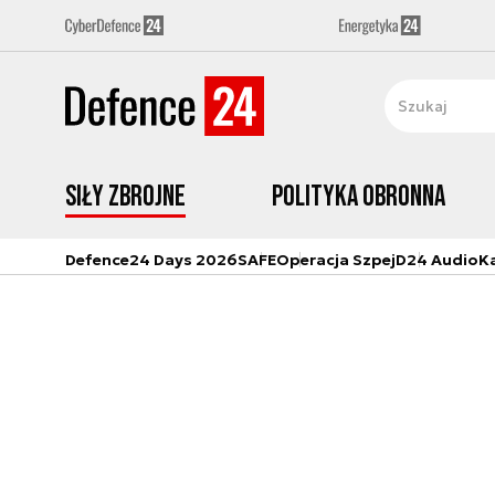
Siły zbrojne
Polityka obronna
Defence24 Days 2026
SAFE
Operacja Szpej
D24 Audio
K