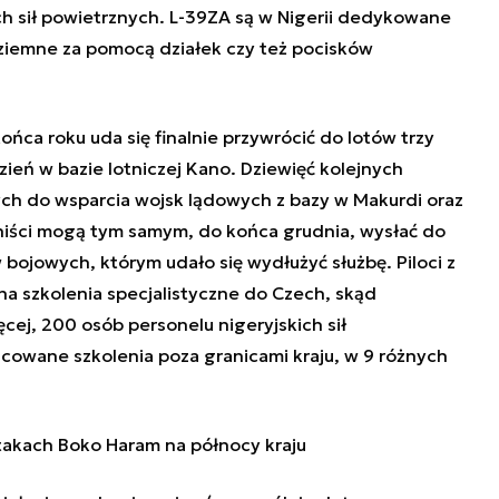
h sił powietrznych. L-39ZA są w Nigerii dedykowane
ziemne za pomocą działek czy też pocisków
ońca roku uda się finalnie przywrócić do lotów trzy
ień w bazie lotniczej Kano. Dziewięć kolejnych
ch do wsparcia wojsk lądowych z bazy w Makurdi oraz
aniści mogą tym samym, do końca grudnia, wysłać do
bojowych, którym udało się wydłużyć służbę. Piloci z
 na szkolenia specjalistyczne do Czech, skąd
cej, 200 osób personelu nigeryjskich sił
cowane szkolenia poza granicami kraju, w 9 różnych
atakach Boko Haram na północy kraju