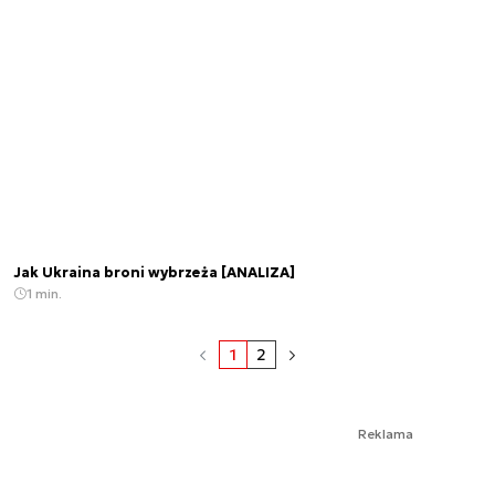
Jak Ukraina broni wybrzeża [ANALIZA]
1 min.
1
2
Reklama