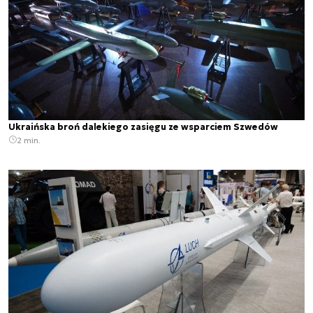
Ukraińska broń dalekiego zasięgu ze wsparciem Szwedów
2 min.