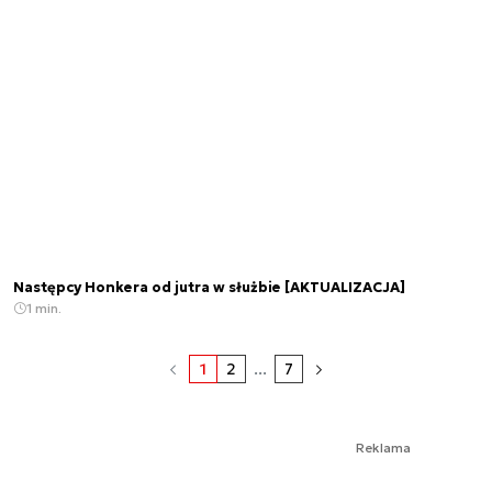
Następcy Honkera od jutra w służbie [AKTUALIZACJA]
1 min.
1
2
...
7
Reklama