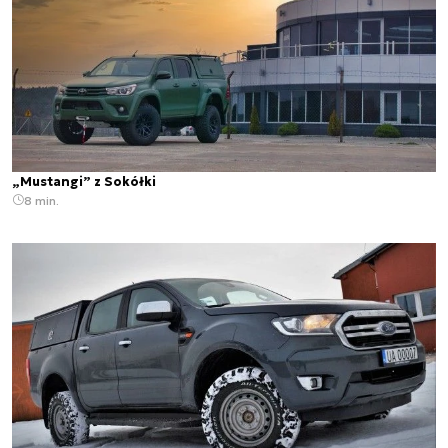
„Mustangi” z Sokółki
8 min.