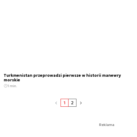
Turkmenistan przeprowadzi pierwsze w historii manewry
morskie
1 min.
1
2
Reklama