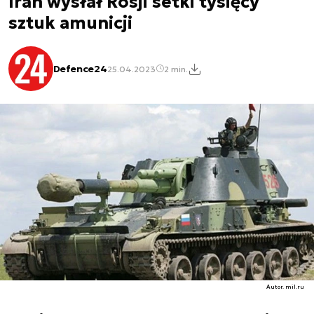
Iran wysłał Rosji setki tysięcy
sztuk amunicji
Defence24
25.04.2023
2 min.
Autor. mil.ru