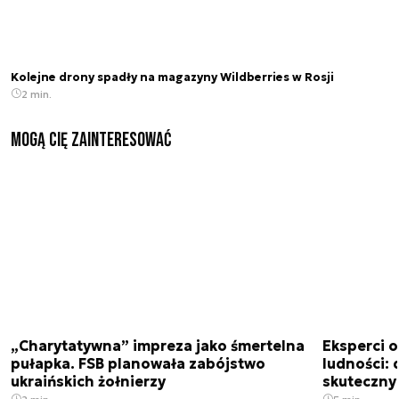
Kolejne drony spadły na magazyny Wildberries w Rosji
2 min.
Mogą Cię zainteresować
„Charytatywna” impreza jako śmertelna
Eksperci 
pułapka. FSB planowała zabójstwo
ludności: d
ukraińskich żołnierzy
skuteczny