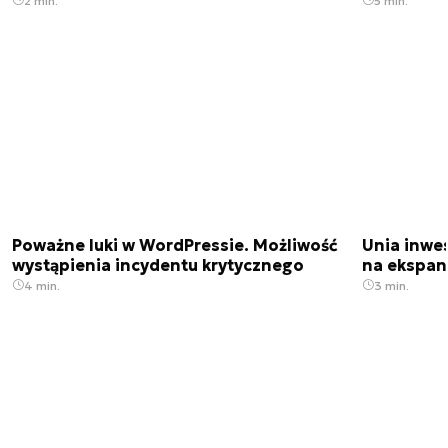
2 min.
5 min.
Poważne luki w WordPressie. Możliwość
Unia inwes
wystąpienia incydentu krytycznego
na ekspan
4 min.
3 min.