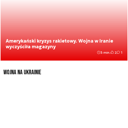
Amerykański kryzys rakietowy. Wojna w Iranie
wyczyściła magazyny
3 min.
2
1
Wojna na Ukrainie