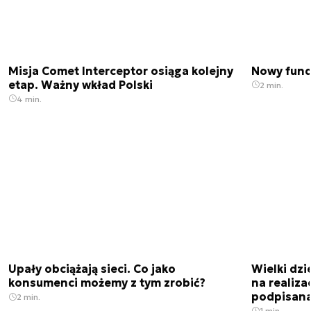
Misja Comet Interceptor osiąga kolejny
Nowy fund
etap. Ważny wkład Polski
2 min.
4 min.
Upały obciążają sieci. Co jako
Wielki dz
konsumenci możemy z tym zrobić?
na realiz
podpisan
2 min.
1 min.