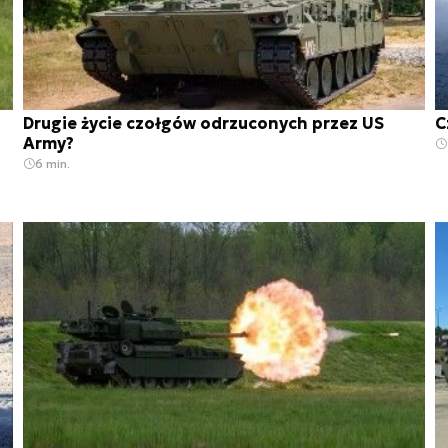
Drugie życie czołgów odrzuconych przez US
C
Army?
6 min.