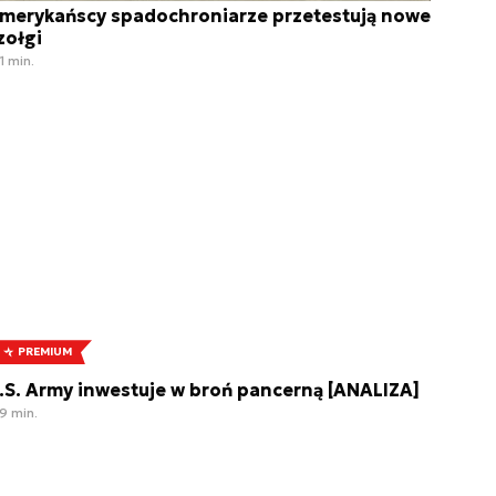
merykańscy spadochroniarze przetestują nowe
zołgi
1 min.
PREMIUM
.S. Army inwestuje w broń pancerną [ANALIZA]
9 min.