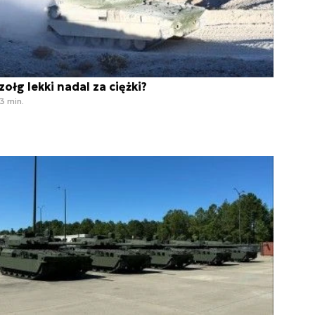
zołg lekki nadal za ciężki?
3 min.