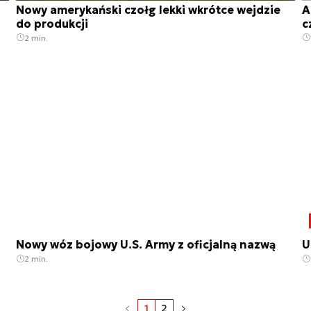
Nowy amerykański czołg lekki wkrótce wejdzie
A
do produkcji
c
2 min.
Nowy wóz bojowy U.S. Army z oficjalną nazwą
U
2 min.
1
2