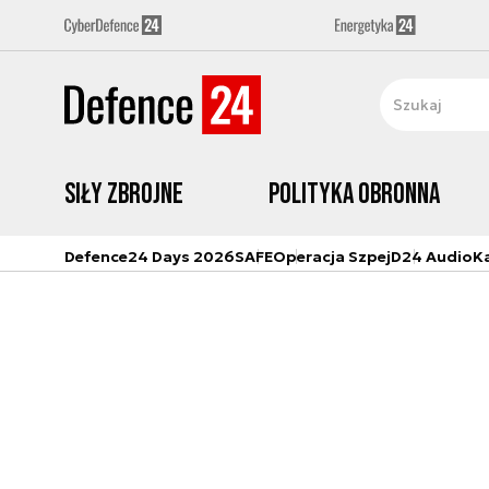
Siły zbrojne
Polityka obronna
Defence24 Days 2026
SAFE
Operacja Szpej
D24 Audio
K