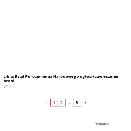
Libia: Rząd Porozumienia Narodowego ogłosił zawieszenie
broni
1 min.
1
2
...
5
Reklama