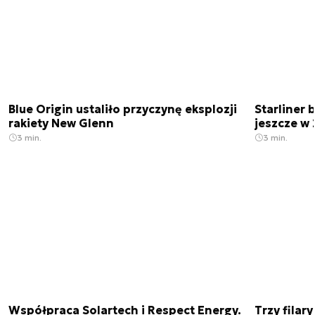
Blue Origin ustaliło przyczynę eksplozji
Starliner 
rakiety New Glenn
jeszcze w 
3 min.
3 min.
Współpraca Solartech i Respect Energy.
Trzy filar