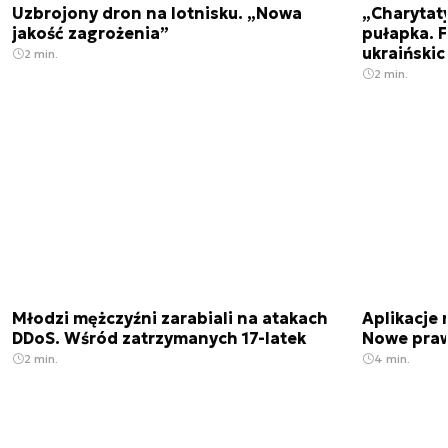
Uzbrojony dron na lotnisku. „Nowa
„Charytat
jakość zagrożenia”
pułapka. 
ukraińskic
2 min.
2 min.
Młodzi mężczyźni zarabiali na atakach
Aplikacje 
DDoS. Wśród zatrzymanych 17-latek
Nowe praw
2 min.
4 min.