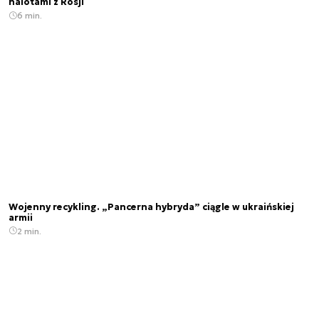
nalotami z Rosji
6 min.
Wojenny recykling. „Pancerna hybryda” ciągle w ukraińskiej
armii
2 min.