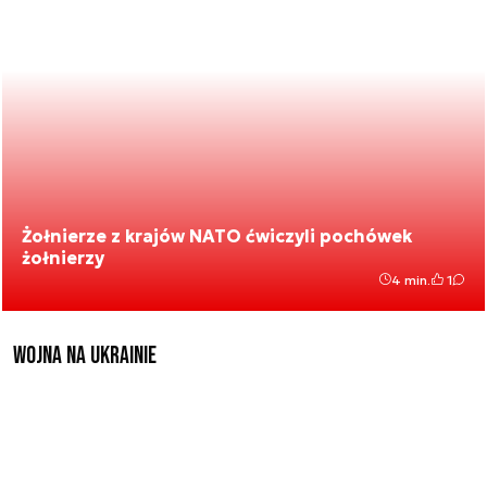
Żołnierze z krajów NATO ćwiczyli pochówek
żołnierzy
4 min.
1
Wojna na Ukrainie