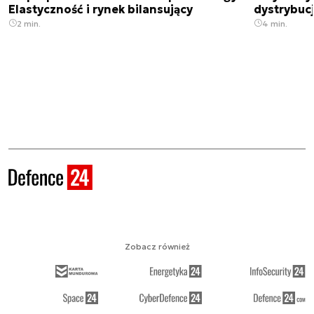
Elastyczność i rynek bilansujący
dystrybucj
2 min.
4 min.
Zobacz również