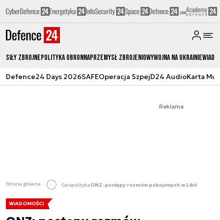
Siły zbrojne
Polityka obronna
Przemysł Zbrojeniowy
Wojna na Ukrainie
Wiado
Defence24 Days 2026
SAFE
Operacja Szpej
D24 Audio
Karta Mu
Reklama
Strona główna
Geopolityka
ONZ: postępy rozmów pokojowych w Libii
WIADOMOŚCI