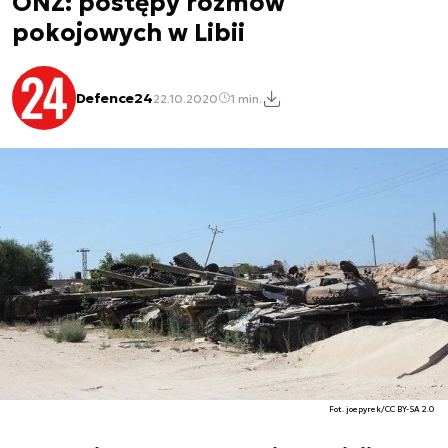
ONZ: postępy rozmów
pokojowych w Libii
Defence24
22.10.2020
1 min.
Fot. joepyrek/CC BY-SA 2.0