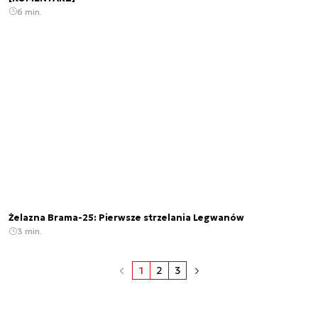
6 min.
Żelazna Brama-25: Pierwsze strzelania Legwanów
3 min.
1
2
3