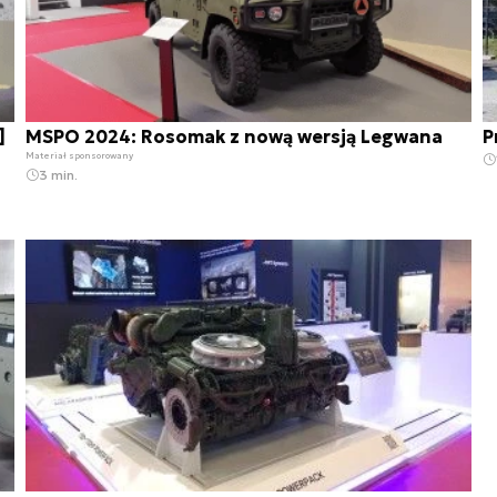
]
MSPO 2024: Rosomak z nową wersją Legwana
P
Materiał sponsorowany
3 min.