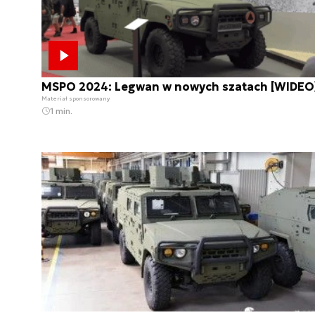
MSPO 2024: Legwan w nowych szatach [WIDEO
Materiał sponsorowany
1 min.