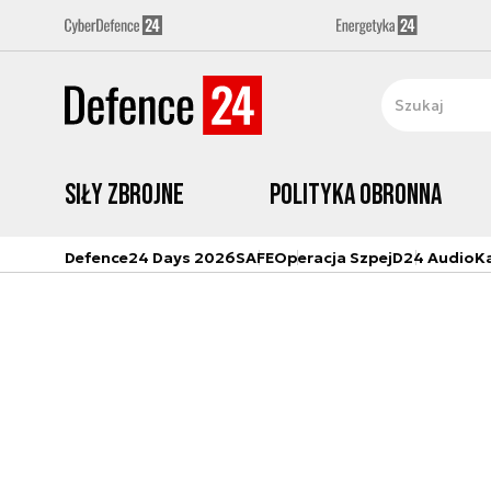
Siły zbrojne
Polityka obronna
Defence24 Days 2026
SAFE
Operacja Szpej
D24 Audio
K