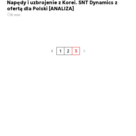
Napędy i uzbrojenie z Korei. SNT Dynamics z
ofertą dla Polski [ANALIZA]
6 min.
1
2
3