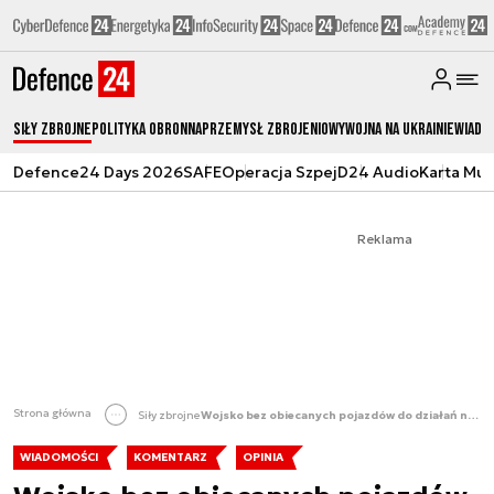
Siły zbrojne
Polityka obronna
Przemysł Zbrojeniowy
Wojna na Ukrainie
Wiado
Defence24 Days 2026
SAFE
Operacja Szpej
D24 Audio
Karta Mu
Reklama
Strona główna
Siły zbrojne
Wojsko bez obiecanych pojazdów do działań na granicy [KOMENTARZ]
WIADOMOŚCI
KOMENTARZ
OPINIA