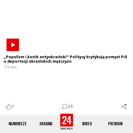
„Populizm i konik antyukraiński” Politycy krytykują pomysł PiS
o deportacji ukraińskich mężczyzn
3 min.
1
25
Najnowsze
Ukraina
Wideo
Premium