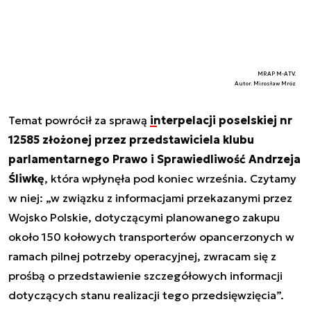
MRAP M-ATV.
Autor. Mirosław Mróz
Temat powrócił za sprawą
interpelacji poselskiej nr
12585 złożonej przez przedstawiciela klubu
parlamentarnego Prawo i Sprawiedliwość Andrzeja
Śliwkę
, która wpłynęła pod koniec września. Czytamy
w niej:
„w związku z informacjami przekazanymi przez
Wojsko Polskie, dotyczącymi planowanego zakupu
około 150 kołowych transporterów opancerzonych w
ramach pilnej potrzeby operacyjnej, zwracam się z
prośbą o przedstawienie szczegółowych informacji
dotyczących stanu realizacji tego przedsięwzięcia”.