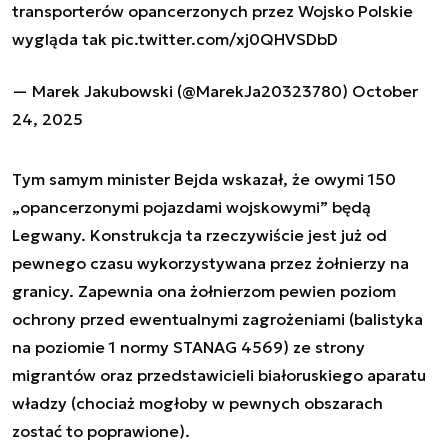
transporterów opancerzonych przez Wojsko Polskie
wygląda tak
pic.twitter.com/xj0QHVSDbD
— Marek Jakubowski (@MarekJa20323780)
October
24, 2025
Tym samym minister Bejda wskazał, że owymi 150
„opancerzonymi pojazdami wojskowymi” będą
Legwany. Konstrukcja ta rzeczywiście jest już od
pewnego czasu wykorzystywana przez żołnierzy na
granicy. Zapewnia ona żołnierzom pewien poziom
ochrony przed ewentualnymi zagrożeniami (balistyka
na poziomie 1 normy STANAG 4569) ze strony
migrantów oraz przedstawicieli białoruskiego aparatu
władzy (chociaż mogłoby w pewnych obszarach
zostać to poprawione).