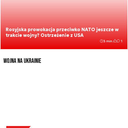
Rosyjska prowokacja przeciwko NATO jeszcze w
trakcie wojny? Ostrzeżenie z USA
3 min.
1
Wojna na Ukrainie