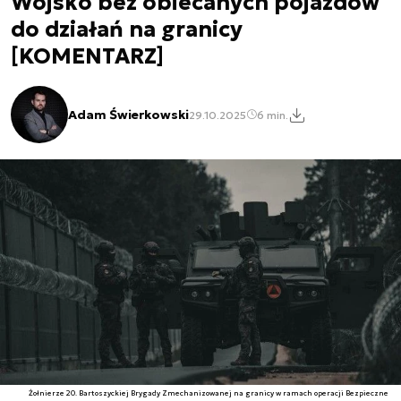
Wojsko bez obiecanych pojazdów
do działań na granicy
[KOMENTARZ]
Adam Świerkowski
29.10.2025
6 min.
Żołnierze 20. Bartoszyckiej Brygady Zmechanizowanej na granicy w ramach operacji Bezpieczne