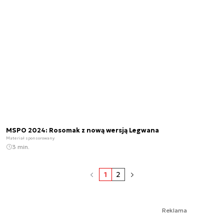
MSPO 2024: Rosomak z nową wersją Legwana
Materiał sponsorowany
3 min.
1
2
Reklama