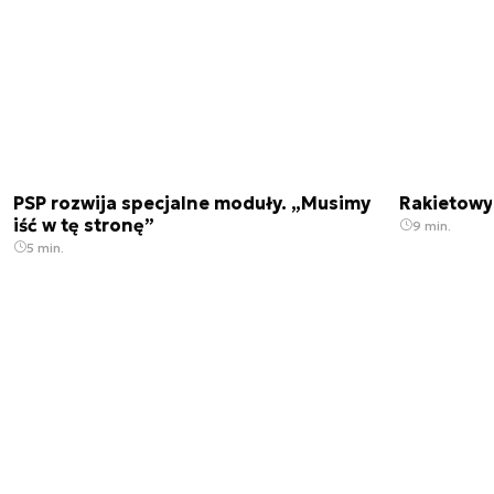
PSP rozwija specjalne moduły. „Musimy
Rakietowy 
iść w tę stronę”
9 min.
5 min.