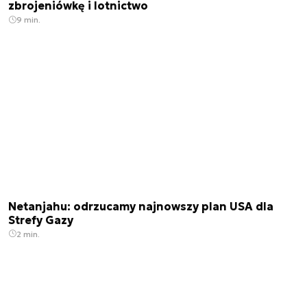
zbrojeniówkę i lotnictwo
9 min.
Netanjahu: odrzucamy najnowszy plan USA dla
Strefy Gazy
2 min.