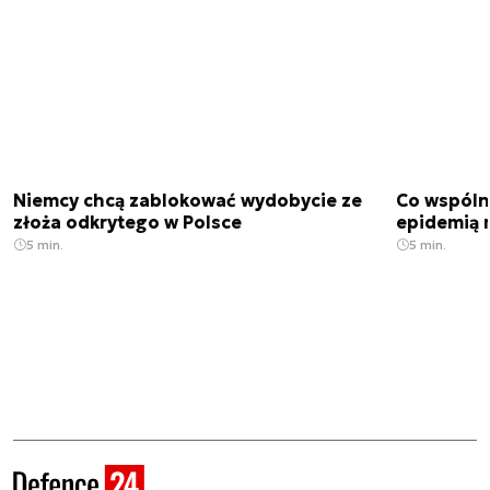
Niemcy chcą zablokować wydobycie ze
Co wspóln
złoża odkrytego w Polsce
epidemią m
5 min.
5 min.