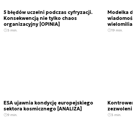
5 błędów uczelni podczas cyfryzacji.
Modelka da
Konsekwencją nie tylko chaos
wiadomośc
organizacyjny [OPINIA]
wielomili
3 min.
19 min.
ESA ujawnia kondycję europejskiego
Kontrowers
sektora kosmicznego [ANALIZA]
zezwoleni
9 min.
3 min.