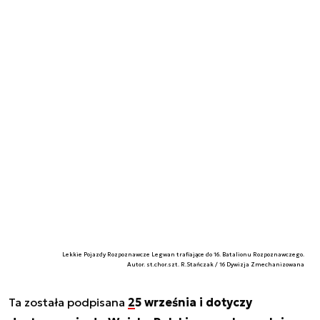
Lekkie Pojazdy Rozpoznawcze Legwan trafiające do 16. Batalionu Rozpoznawczego.
Autor. st.chor.szt. R.Stańczak / 16 Dywizja Zmechanizowana
Ta została podpisana
25 września i dotyczy