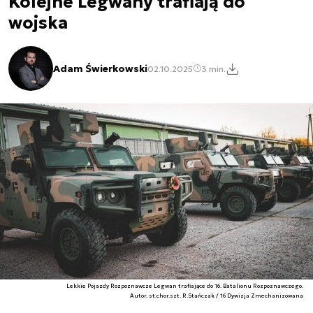
Kolejne Legwany trafiają do
wojska
Adam Świerkowski
02.10.2025
3 min.
Lekkie Pojazdy Rozpoznawcze Legwan trafiające do 16. Batalionu Rozpoznawczego.
Autor. st.chor.szt. R.Stańczak / 16 Dywizja Zmechanizowana