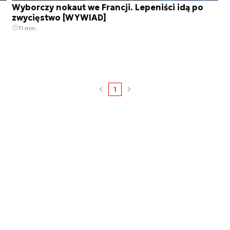
Wyborczy nokaut we Francji. Lepeniści idą po
zwycięstwo [WYWIAD]
11 min.
1