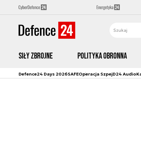
Siły zbrojne
Polityka obronna
Defence24 Days 2026
SAFE
Operacja Szpej
D24 Audio
K