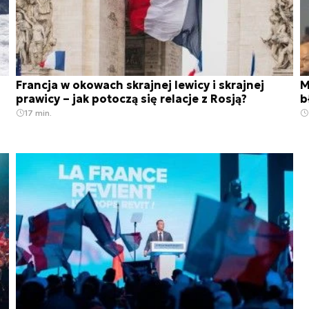
Francja w okowach skrajnej lewicy i skrajnej
M
prawicy – jak potoczą się relacje z Rosją?
b
17 min.