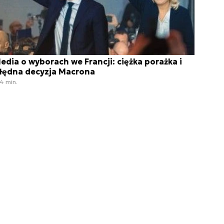
edia o wyborach we Francji: ciężka porażka i
łędna decyzja Macrona
4 min.