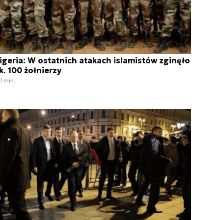
igeria: W ostatnich atakach islamistów zginęło
k. 100 żołnierzy
1 min.