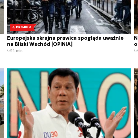
PREMIUM
Europejska skrajna prawica spogląda uważnie
N
na Bliski Wschód [OPINIA]
o
14 min.