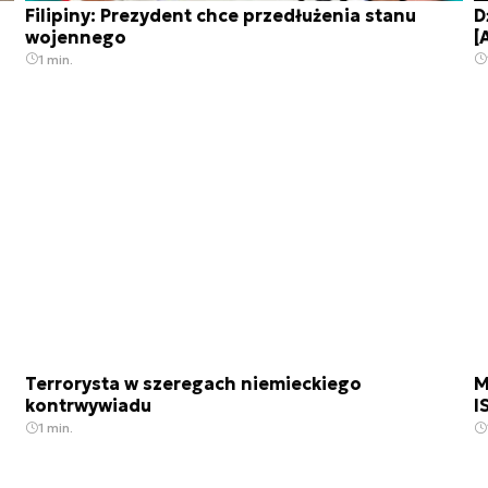
Filipiny: Prezydent chce przedłużenia stanu
D
wojennego
[
1 min.
Terrorysta w szeregach niemieckiego
M
kontrwywiadu
I
1 min.