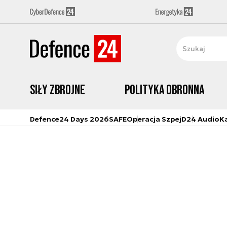
Siły zbrojne
Polityka obronna
Defence24 Days 2026
SAFE
Operacja Szpej
D24 Audio
K