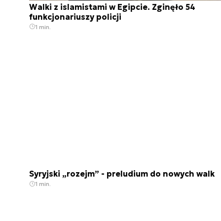
Walki z islamistami w Egipcie. Zginęło 54
funkcjonariuszy policji
1 min.
Syryjski „rozejm” - preludium do nowych walk
1 min.