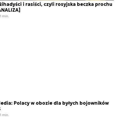
żihadyści i rasiści, czyli rosyjska beczka prochu
ANALIZA]
1 min.
edia: Polacy w obozie dla byłych bojowników
S
1 min.