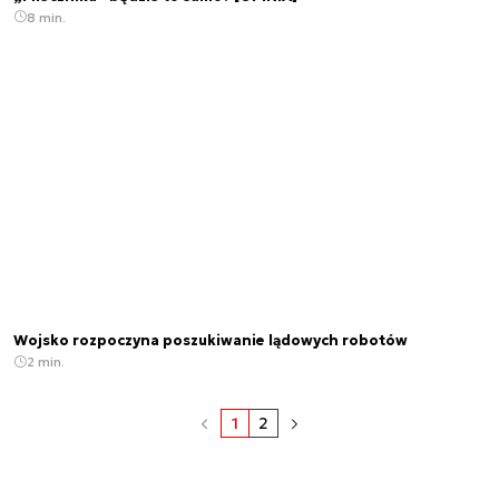
8 min.
Wojsko rozpoczyna poszukiwanie lądowych robotów
2 min.
1
2