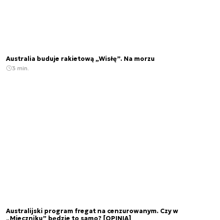
Australia buduje rakietową „Wisłę”. Na morzu
3 min.
Australijski program fregat na cenzurowanym. Czy w
„Mieczniku” będzie to samo? [OPINIA]