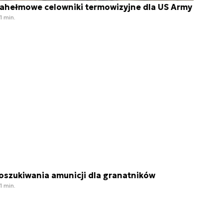
ahełmowe celowniki termowizyjne dla US Army
1 min.
oszukiwania amunicji dla granatników
1 min.