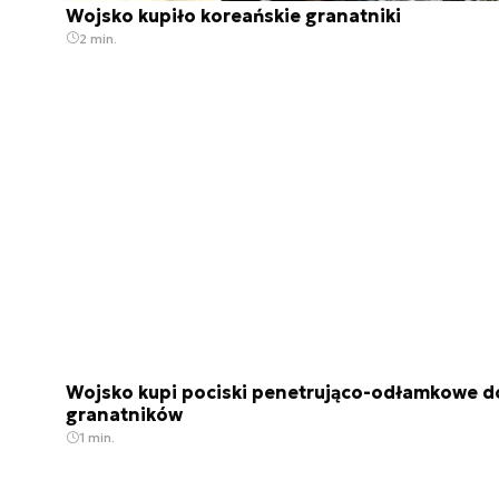
Wojsko kupiło koreańskie granatniki
2 min.
Wojsko kupi pociski penetrująco-odłamkowe d
granatników
1 min.