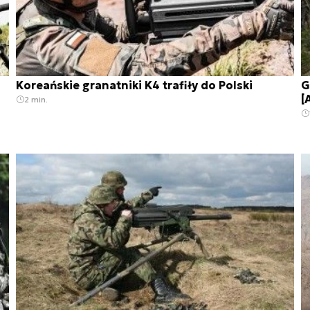
Koreańskie granatniki K4 trafiły do Polski
G
[
2 min.