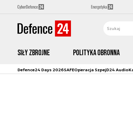
Siły zbrojne
Polityka obronna
Defence24 Days 2026
SAFE
Operacja Szpej
D24 Audio
K