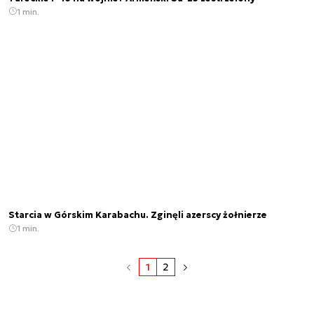
1 min.
Starcia w Górskim Karabachu. Zginęli azerscy żołnierze
1 min.
1
2