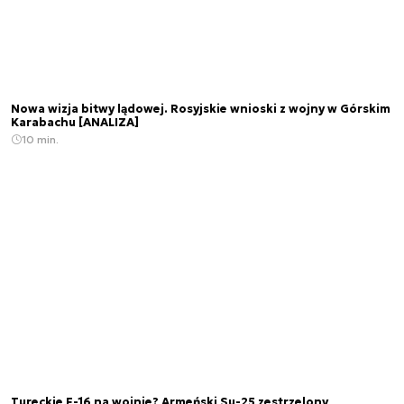
Nowa wizja bitwy lądowej. Rosyjskie wnioski z wojny w Górskim
Karabachu [ANALIZA]
10 min.
Tureckie F-16 na wojnie? Armeński Su-25 zestrzelony