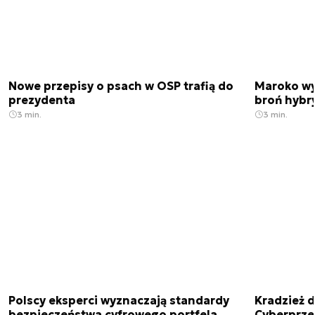
Nowe przepisy o psach w OSP trafią do
Maroko wy
prezydenta
broń hybr
3 min.
3 min.
Polscy eksperci wyznaczają standardy
Kradzież 
bezpieczeństwa cyfrowego portfela
Cyberprze