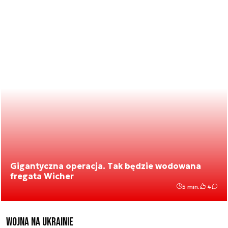
Gigantyczna operacja. Tak będzie wodowana
fregata Wicher
5 min.
4
Wojna na Ukrainie