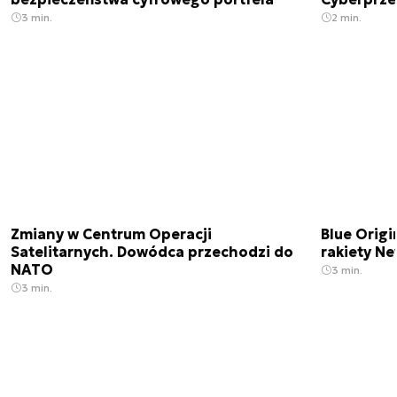
3 min.
2 min.
Zmiany w Centrum Operacji
Blue Origi
Satelitarnych. Dowódca przechodzi do
rakiety N
NATO
3 min.
3 min.