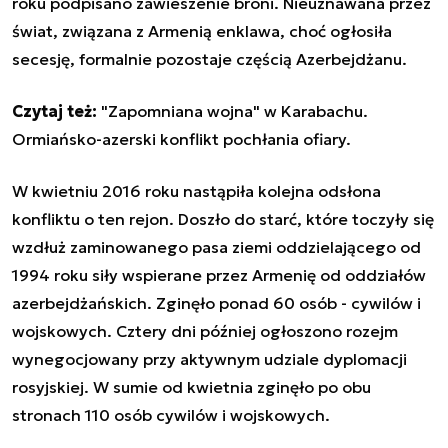
roku podpisano zawieszenie broni. Nieuznawana przez
świat, związana z Armenią enklawa, choć ogłosiła
secesję, formalnie pozostaje częścią Azerbejdżanu.
Czytaj też:
"Zapomniana wojna" w Karabachu.
Ormiańsko-azerski konflikt pochłania ofiary
.
W kwietniu 2016 roku nastąpiła kolejna odsłona
konfliktu o ten rejon. Doszło do starć, które toczyły się
wzdłuż zaminowanego pasa ziemi oddzielającego od
1994 roku siły wspierane przez Armenię od oddziałów
azerbejdżańskich. Zginęło ponad 60 osób - cywilów i
wojskowych. Cztery dni później ogłoszono rozejm
wynegocjowany przy aktywnym udziale dyplomacji
rosyjskiej. W sumie od kwietnia zginęło po obu
stronach 110 osób cywilów i wojskowych.