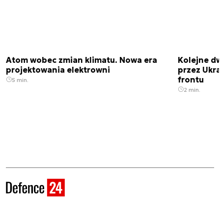
Atom wobec zmian klimatu. Nowa era
Kolejne d
projektowania elektrowni
przez Ukra
frontu
5 min.
2 min.