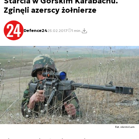
Starcia w Górskim Karabachu.
Zginęli azerscy żołnierze
Defence24
25.02.2017
1 min.
Fot. nkrmil.am