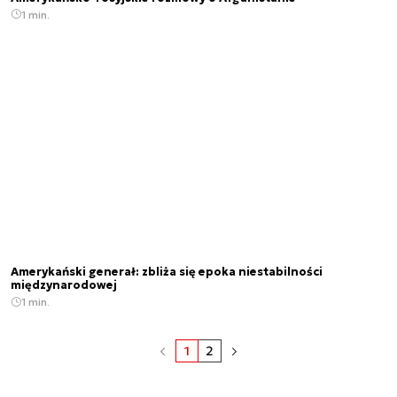
1 min.
Amerykański generał: zbliża się epoka niestabilności
międzynarodowej
1 min.
1
2