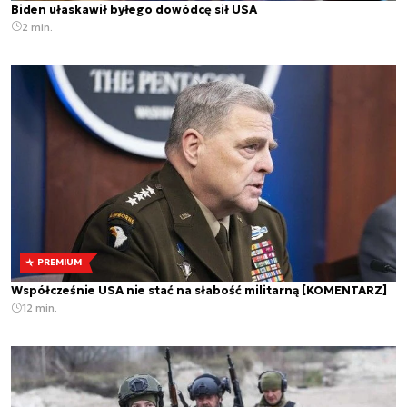
Biden ułaskawił byłego dowódcę sił USA
2 min.
PREMIUM
Współcześnie USA nie stać na słabość militarną [KOMENTARZ]
12 min.