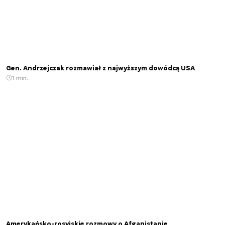
Gen. Andrzejczak rozmawiał z najwyższym dowódcą USA
1 min.
Amerykańsko-rosyjskie rozmowy o Afganistanie