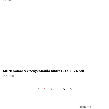
2 min.
MON: ponad 99% wykonania budżetu za 2024 rok
4 min.
1
2
...
5
Reklama