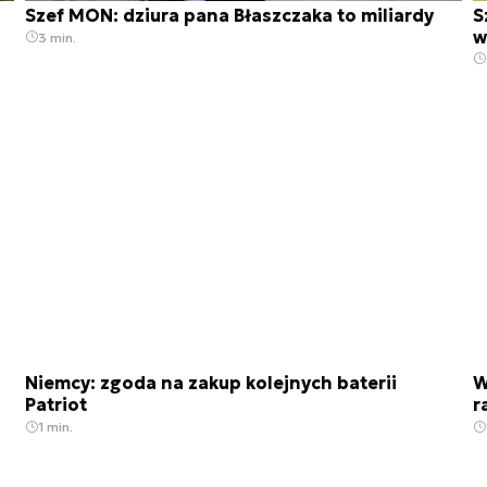
Szef MON: dziura pana Błaszczaka to miliardy
S
w
3 min.
Niemcy: zgoda na zakup kolejnych baterii
W
Patriot
r
1 min.