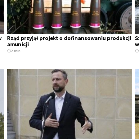
w
Rząd przyjął projekt o dofinansowaniu produkcji
S
amunicji
w
2 min.