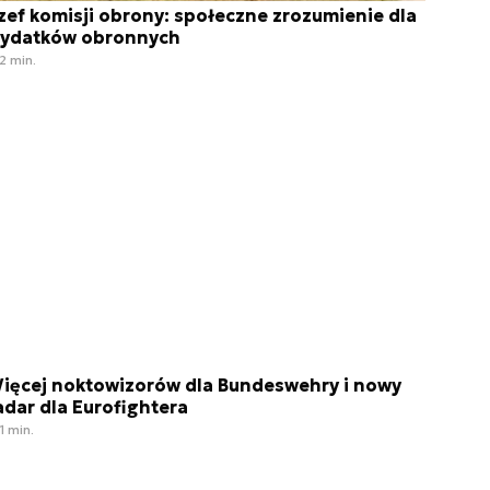
zef komisji obrony: społeczne zrozumienie dla
ydatków obronnych
2 min.
ięcej noktowizorów dla Bundeswehry i nowy
adar dla Eurofightera
1 min.