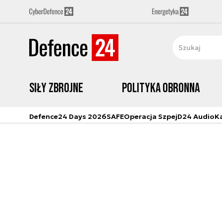
Siły zbrojne
Polityka obronna
Defence24 Days 2026
SAFE
Operacja Szpej
D24 Audio
K