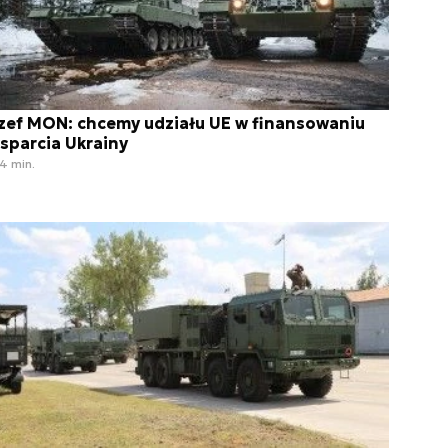
zef MON: chcemy udziału UE w finansowaniu
sparcia Ukrainy
4 min.