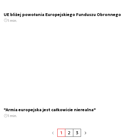
UE bliżej powołania Europejskiego Funduszu Obronnego
1 min.
"Armia europejska jest całkowicie nierealna"
1 min.
1
2
3