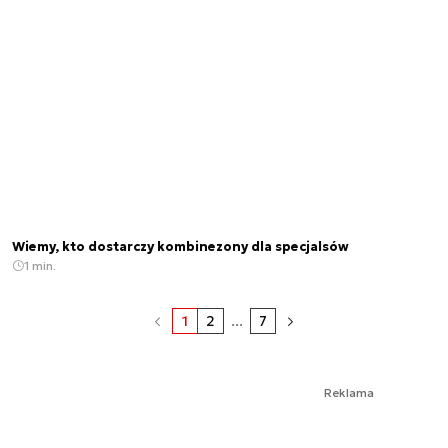
Wiemy, kto dostarczy kombinezony dla specjalsów
1 min.
1
2
...
7
Reklama