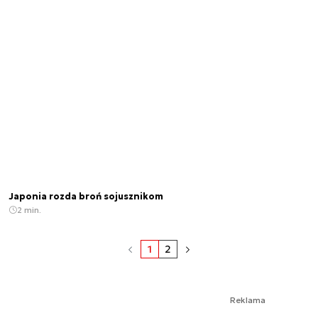
Japonia rozda broń sojusznikom
2 min.
1
2
Reklama