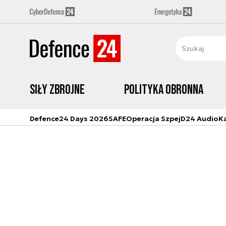
Siły zbrojne
Polityka obronna
Defence24 Days 2026
SAFE
Operacja Szpej
D24 Audio
K