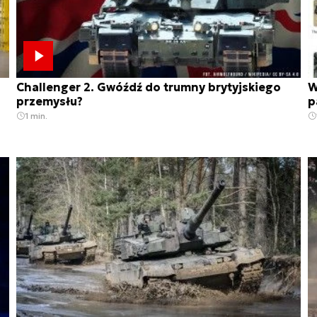
Challenger 2. Gwóźdź do trumny brytyjskiego
W
przemysłu?
p
1 min.