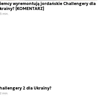
iemcy wyremontują jordańskie Challengery dla
krainy? [KOMENTARZ]
3 min.
hallengery 2 dla Ukrainy?
2 min.