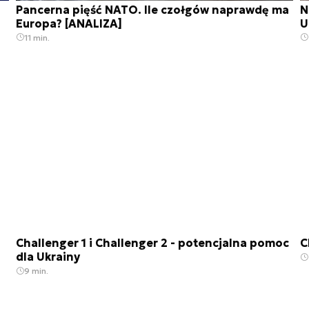
Pancerna pięść NATO. Ile czołgów naprawdę ma
N
Europa? [ANALIZA]
U
11 min.
Challenger 1 i Challenger 2 - potencjalna pomoc
C
dla Ukrainy
9 min.