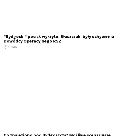
"Bydgoski" pocisk wykryto. Błaszczak: były uchybienia
Dowódcy Operacyjnego RSZ
3 min.
Co znaleziono pod Bydgoszczą? Możliwe scenariusze