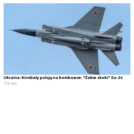
Ukraina: Kindżały polują na bombowce. "Żabie skoki" Su-24
3 min.