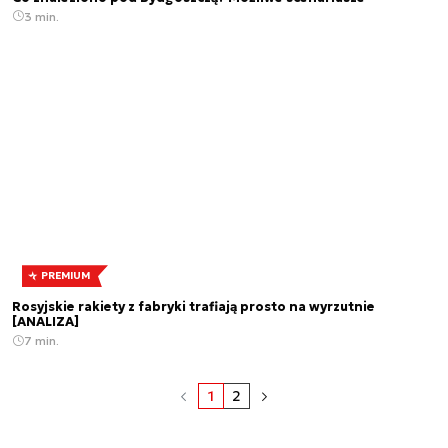
3 min.
PREMIUM
Rosyjskie rakiety z fabryki trafiają prosto na wyrzutnie
[ANALIZA]
7 min.
1
2