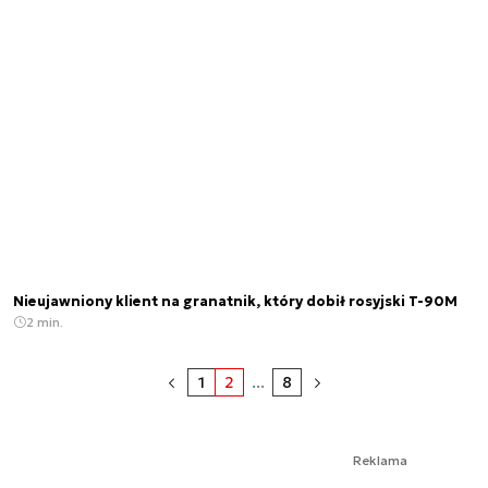
Nieujawniony klient na granatnik, który dobił rosyjski T-90M
2 min.
1
2
...
8
Reklama