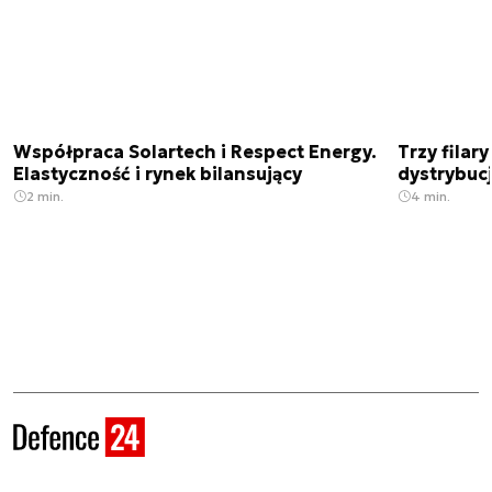
Współpraca Solartech i Respect Energy.
Trzy filar
Elastyczność i rynek bilansujący
dystrybucj
2 min.
4 min.