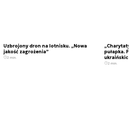
Uzbrojony dron na lotnisku. „Nowa
„Charytat
jakość zagrożenia”
pułapka. 
ukraińskic
2 min.
2 min.