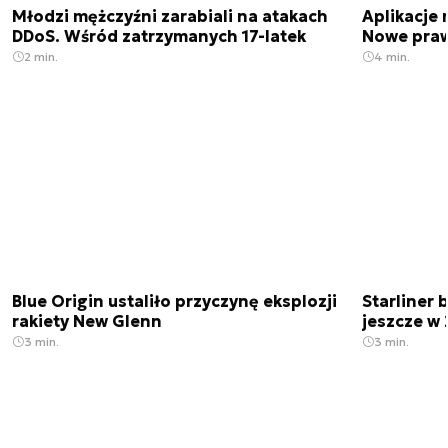
Młodzi mężczyźni zarabiali na atakach
Aplikacje 
DDoS. Wśród zatrzymanych 17-latek
Nowe praw
2 min.
4 min.
Blue Origin ustaliło przyczynę eksplozji
Starliner 
rakiety New Glenn
jeszcze w 
3 min.
3 min.