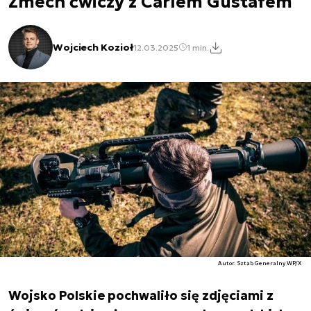
Zmech ćwiczy z Carlem Gustafem
Wojciech Kozioł
12.03.2025
1 min.
Autor. Sztab Generalny WP/X
Wojsko Polskie pochwaliło się zdjęciami z