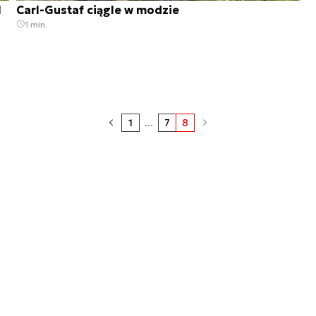
l
Carl-Gustaf ciągle w modzie
1 min.
1
...
7
8