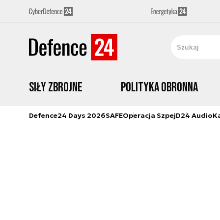
Siły zbrojne
Polityka obronna
Defence24 Days 2026
SAFE
Operacja Szpej
D24 Audio
K