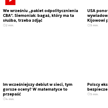
We wrześniu „pakiet odpolitycznienia
USA ponow
CBA”. Siemoniak: bagaż, który ma ta
wywiadowc
służba, trzeba zdjąć
Kijowowi 
2 min.
3 min.
Im wcześniejszy debiut w sieci, tym
Polscy ek
gorsze oceny? W matematyce to
bezpiecze
przepaść
3 min.
4 min.