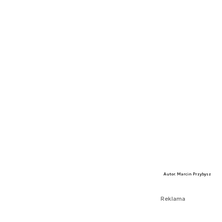
Autor. Marcin Przybysz
Reklama