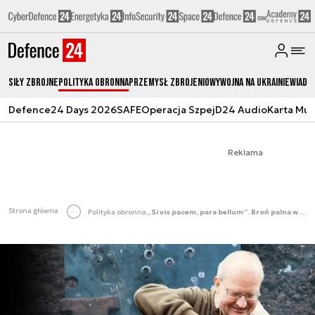
Siły zbrojne
Polityka obronna
Przemysł Zbrojeniowy
Wojna na Ukrainie
Wiado
Defence24 Days 2026
SAFE
Operacja Szpej
D24 Audio
Karta Mu
Reklama
Strona główna
Polityka obronna
„Si vis pacem, para bellum”. Broń palna w każdym polskim domu? [WYWIAD]