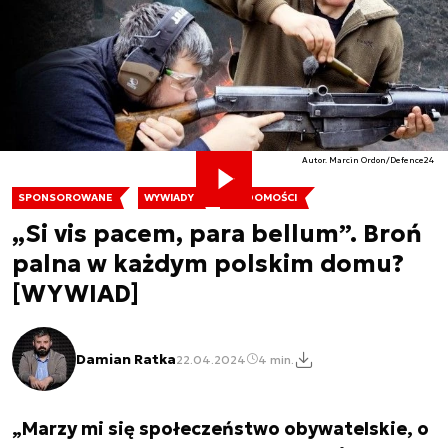
Autor. Marcin Ordon/Defence24
SPONSOROWANE
WYWIADY
WIADOMOŚCI
„Si vis pacem, para bellum”. Broń
palna w każdym polskim domu?
[WYWIAD]
Damian Ratka
22.04.2024
4 min.
„Marzy mi się społeczeństwo obywatelskie, o