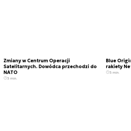
Zmiany w Centrum Operacji
Blue Origi
Satelitarnych. Dowódca przechodzi do
rakiety N
NATO
3 min.
3 min.