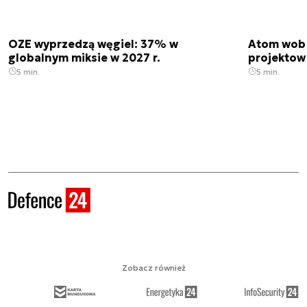
OZE wyprzedzą węgiel: 37% w
Atom wobe
globalnym miksie w 2027 r.
projektow
5 min.
5 min.
Zobacz również