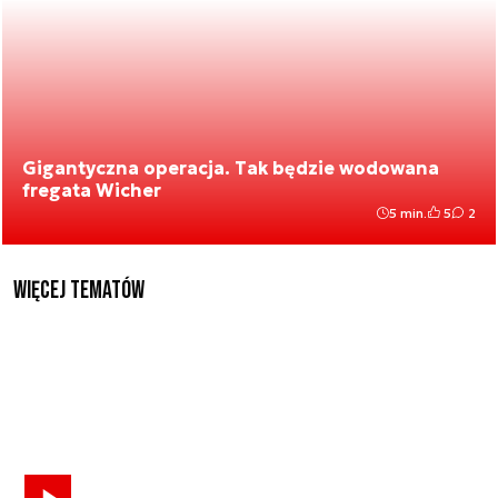
Gigantyczna operacja. Tak będzie wodowana
fregata Wicher
5 min.
5
2
Więcej tematów