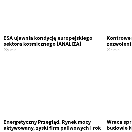
ESA ujawnia kondycję europejskiego
Kontrowers
sektora kosmicznego [ANALIZA]
zezwoleni
9 min.
3 min.
Energetyczny Przegląd. Rynek mocy
Wraca spr
aktywowany, zyski firm paliwowych i rok
budowie N