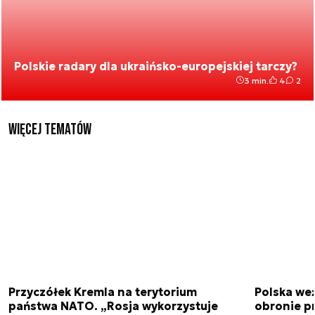
Polskie radary dla ukraińsko-europejskiej tarczy?
3 min.
4
2
Więcej tematów
Przyczółek Kremla na terytorium
Polska we
państwa NATO. „Rosja wykorzystuje
obronie p