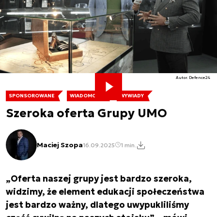
Autor. Defence24
SPONSOROWANE
WIADOMOŚCI
WYWIADY
Szeroka oferta Grupy UMO
Maciej Szopa
16.09.2025
1 min.
„Oferta naszej grupy jest bardzo szeroka,
widzimy, że element edukacji społeczeństwa
jest bardzo ważny, dlatego uwypukliliśmy