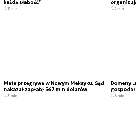
każdą słabość”
organizuj
11 min.
2 min.
Meta przegrywa w Nowym Meksyku. Sąd
Domeny .ai
nakazał zapłatę 567 mln dolarów
gospodarek
3 min.
3 min.