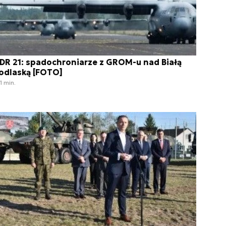
DR 21: spadochroniarze z GROM-u nad Białą
odlaską [FOTO]
1 min.