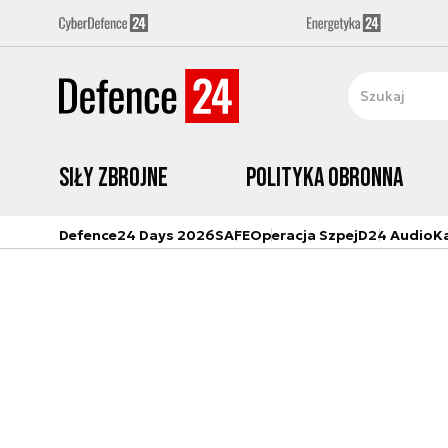
Siły zbrojne
Polityka obronna
Defence24 Days 2026
SAFE
Operacja Szpej
D24 Audio
K