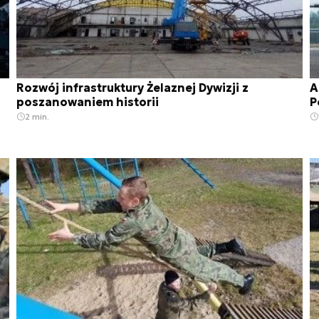
Rozwój infrastruktury Żelaznej Dywizji z
A
poszanowaniem historii
P
2 min.