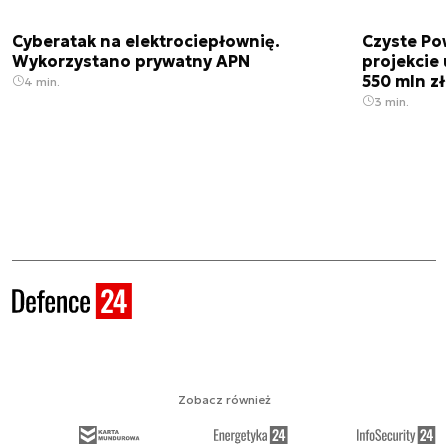
Cyberatak na elektrociepłownię.
Czyste Pow
Wykorzystano prywatny APN
projekcie
550 mln zł
4 min.
3 min.
Zobacz również