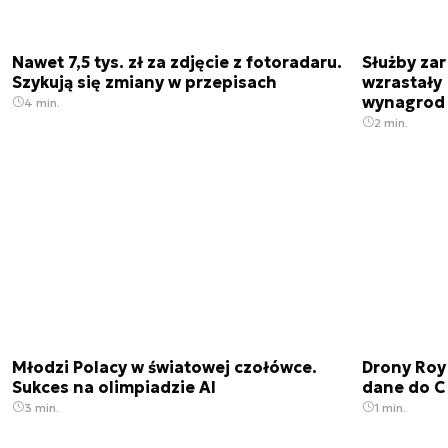
Nawet 7,5 tys. zł za zdjęcie z fotoradaru.
Służby zar
Szykują się zmiany w przepisach
wzrastały 
wynagrod
4 min.
2 min.
Młodzi Polacy w światowej czołówce.
Drony Roy
Sukces na olimpiadzie AI
dane do C
3 min.
1 min.