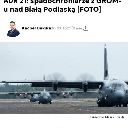
ADR 21: spadochroniarze z GROM-
u nad Białą Podlaską [FOTO]
Kacper Bakuła
20.09.2021
1 min.
Fot. Airman Edgar Grimaldo