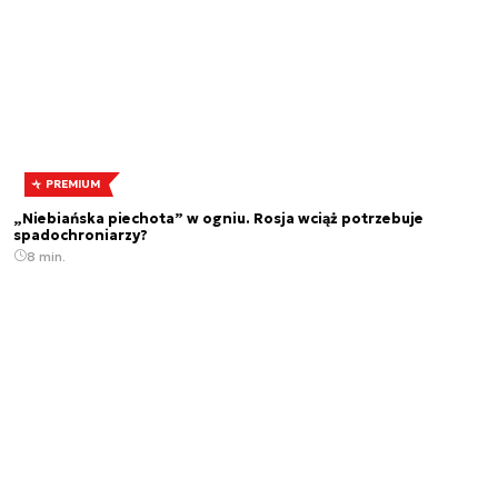
PREMIUM
„Niebiańska piechota” w ogniu. Rosja wciąż potrzebuje
spadochroniarzy?
8 min.