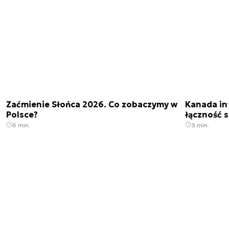
Zaćmienie Słońca 2026. Co zobaczymy w
Kanada in
Polsce?
łączność s
6 min.
3 min.