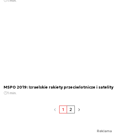
1 min.
MSPO 2019: Izraelskie rakiety przeciwlotnicze i satelity
1 min.
1
2
Reklama