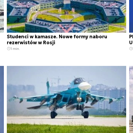
Studenci w kamasze. Nowe formy naboru
P
rezerwistów w Rosji
U
1 min.