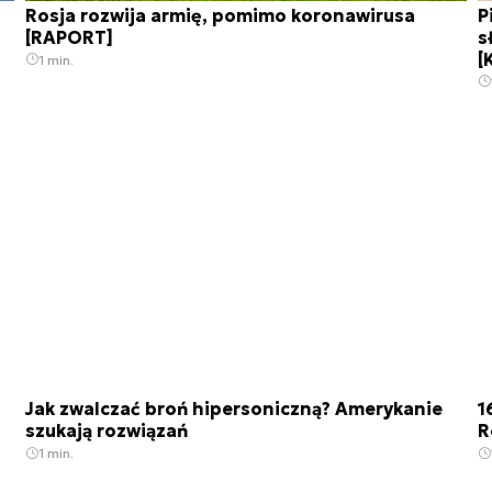
Rosja rozwija armię, pomimo koronawirusa
P
[RAPORT]
s
[
1 min.
Jak zwalczać broń hipersoniczną? Amerykanie
1
szukają rozwiązań
R
1 min.