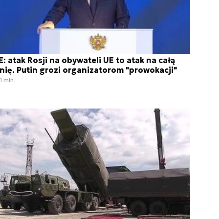
E: atak Rosji na obywateli UE to atak na całą
nię. Putin grozi organizatorom "prowokacji"
1 min.