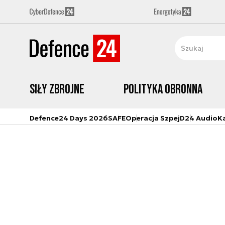
Siły zbrojne
Polityka obronna
Defence24 Days 2026
SAFE
Operacja Szpej
D24 Audio
K