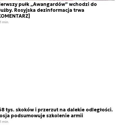
ierwszy pułk „Awangardów” wchodzi do
łużby. Rosyjska dezinformacja trwa
KOMENTARZ]
1 min.
68 tys. skoków i przerzut na dalekie odległości.
osja podsumowuje szkolenie armii
1 min.