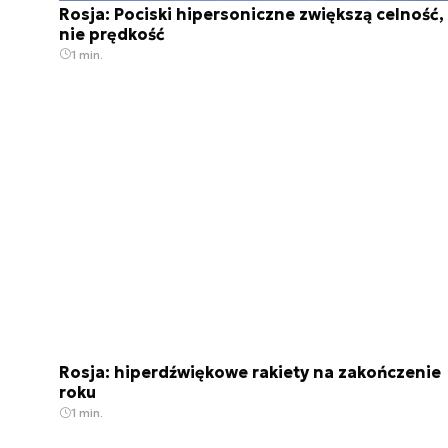
Rosja: Pociski hipersoniczne zwiększą celność,
nie prędkość
1 min.
Rosja: hiperdźwiękowe rakiety na zakończenie
roku
1 min.