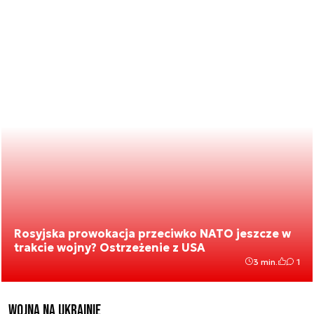
Rosyjska prowokacja przeciwko NATO jeszcze w
trakcie wojny? Ostrzeżenie z USA
3 min.
1
Wojna na Ukrainie