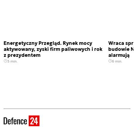
Energetyczny Przegląd. Rynek mocy
Wraca spr
aktywowany, zyski firm paliwowych i rok
budowie N
z prezydentem
alarmują
3 min.
6 min.