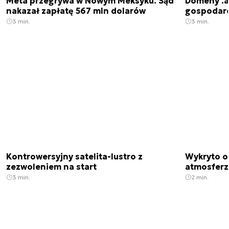
Meta przegrywa w Nowym Meksyku. Sąd
Domeny .ai
nakazał zapłatę 567 mln dolarów
gospodarek
3 min.
3 min.
Kontrowersyjny satelita-lustro z
Wykryto o
zezwoleniem na start
atmosfer
3 min.
2 min.