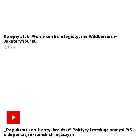
Kolejny atak. Płonie centrum logistyczne Wildberries w
Jekaterynburgu
1 min.
„Populizm i konik antyukraiński” Politycy krytykują pomysł PiS
o deportacji ukraińskich mężczyzn