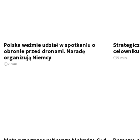
Polska weźmie udział w spotkaniu o
Strategic
obronie przed dronami. Naradę
celowniku 
organizują Niemcy
9 min.
2 min.