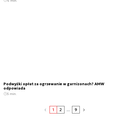
4 min.
Podwyżki opłat za ogrzewanie w garnizonach? AMW
odpowiada
5 min.
1
2
...
9