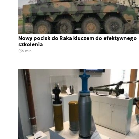
Nowy pocisk do Raka kluczem do efektywnego
szkolenia
5 min.