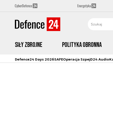
Siły zbrojne
Polityka obronna
Defence24 Days 2026
SAFE
Operacja Szpej
D24 Audio
K