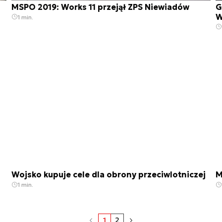
MSPO 2019: Works 11 przejął ZPS Niewiadów
G
W
1 min.
Wojsko kupuje cele dla obrony przeciwlotniczej
M
1 min.
1
2