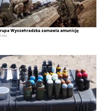
rupa Wyszehradzka zamawia amunicję
1 min.