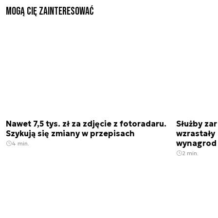
Mogą Cię zainteresować
Nawet 7,5 tys. zł za zdjęcie z fotoradaru.
Służby zar
Szykują się zmiany w przepisach
wzrastały 
wynagrod
4 min.
2 min.