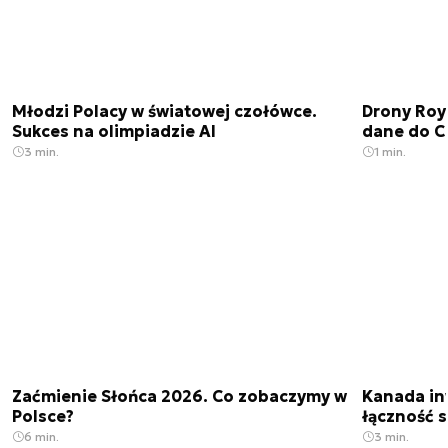
Młodzi Polacy w światowej czołówce.
Drony Roy
Sukces na olimpiadzie AI
dane do C
3 min.
1 min.
Zaćmienie Słońca 2026. Co zobaczymy w
Kanada in
Polsce?
łączność s
6 min.
3 min.