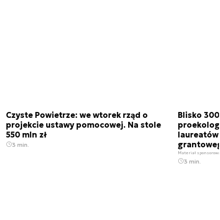
Czyste Powietrze: we wtorek rząd o
Blisko 300
projekcie ustawy pomocowej. Na stole
proekolog
550 mln zł
laureatów
grantoweg
3 min.
Materiał sponsorow
3 min.