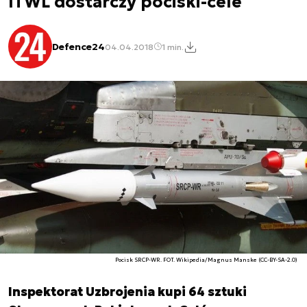
ITWL dostarczy pociski-cele
Defence24
04.04.2018
1 min.
Pocisk SRCP-WR. FOT. Wikipedia/Magnus Manske (CC-BY-SA-2.0)
Inspektorat Uzbrojenia kupi 64 sztuki