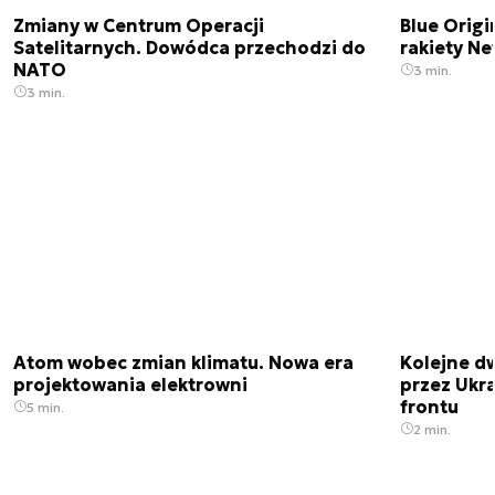
Zmiany w Centrum Operacji
Blue Origi
Satelitarnych. Dowódca przechodzi do
rakiety N
NATO
3 min.
3 min.
Atom wobec zmian klimatu. Nowa era
Kolejne d
projektowania elektrowni
przez Ukra
frontu
5 min.
2 min.