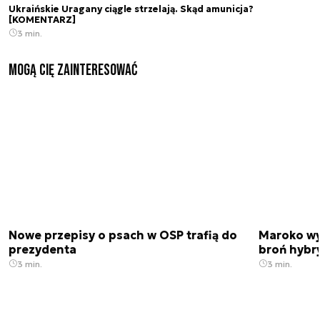
Ukraińskie Uragany ciągle strzelają. Skąd amunicja?
[KOMENTARZ]
3 min.
Mogą Cię zainteresować
Nowe przepisy o psach w OSP trafią do
Maroko wy
prezydenta
broń hybr
3 min.
3 min.