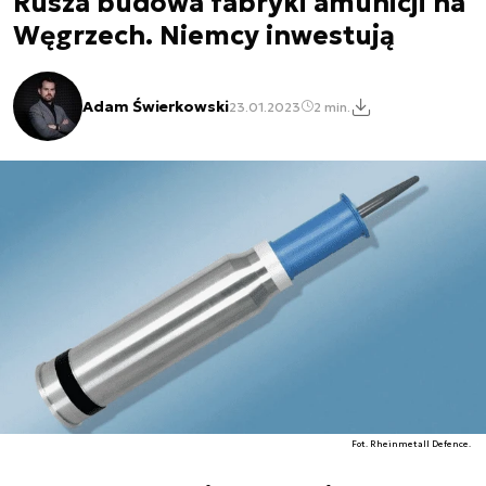
Rusza budowa fabryki amunicji na
Węgrzech. Niemcy inwestują
Adam Świerkowski
23.01.2023
2 min.
Fot. Rheinmetall Defence.