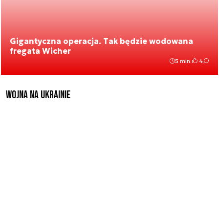
Gigantyczna operacja. Tak będzie wodowana
fregata Wicher
5 min.
4
Wojna na Ukrainie