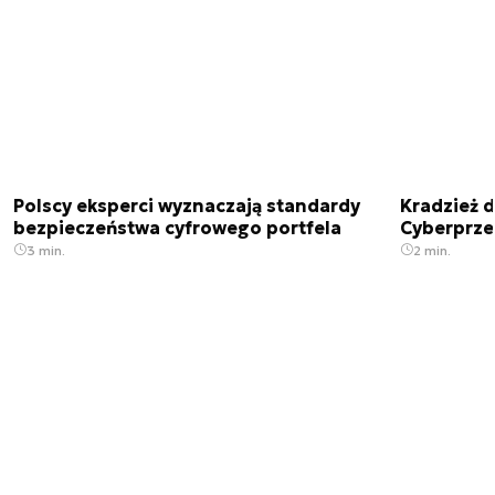
Polscy eksperci wyznaczają standardy
Kradzież 
bezpieczeństwa cyfrowego portfela
Cyberprze
3 min.
2 min.