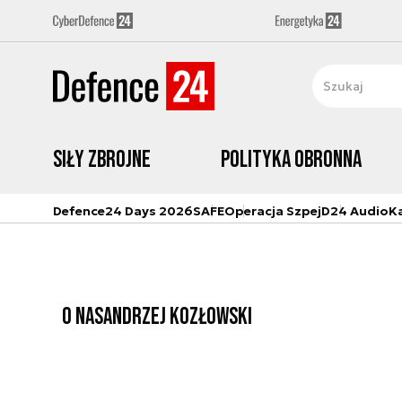
Siły zbrojne
Polityka obronna
Defence24 Days 2026
SAFE
Operacja Szpej
D24 Audio
K
O NAS
ANDRZEJ KOZŁOWSKI