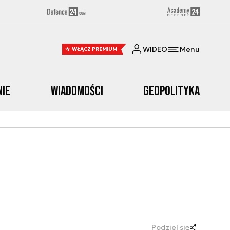
WIDEO
Menu
WŁĄCZ PREMIUM
nie
Wiadomości
Geopolityka
Podziel się