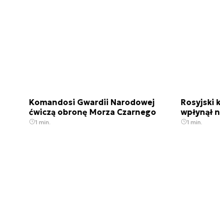
Komandosi Gwardii Narodowej
Rosyjski 
ćwiczą obronę Morza Czarnego
wpłynął 
1 min.
1 min.