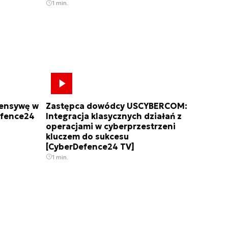
1 min.
fensywę w
Zastępca dowódcy USCYBERCOM:
efence24
Integracja klasycznych działań z
operacjami w cyberprzestrzeni
kluczem do sukcesu
[CyberDefence24 TV]
1 min.