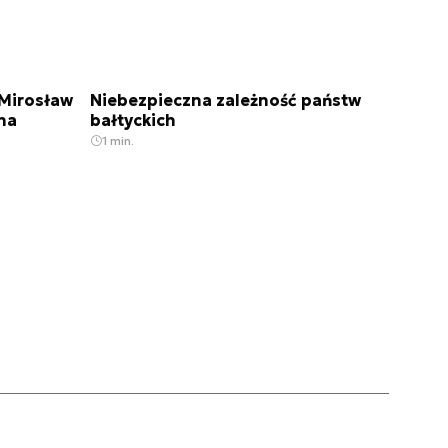
Mirosław
Niebezpieczna zależność państw
na
bałtyckich
1 min.