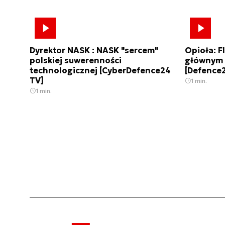
Dyrektor NASK : NASK "sercem"
Opioła: 
polskiej suwerenności
głównym p
technologicznej [CyberDefence24
[Defence
TV]
1 min.
1 min.