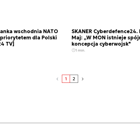
Flanka wschodnia NATO
SKANER Cyberdefence24. 
riorytetem dla Polski
Maj: „W MON istnieje spój
24 TV]
koncepcja cyberwojsk"
1 min.
1
2