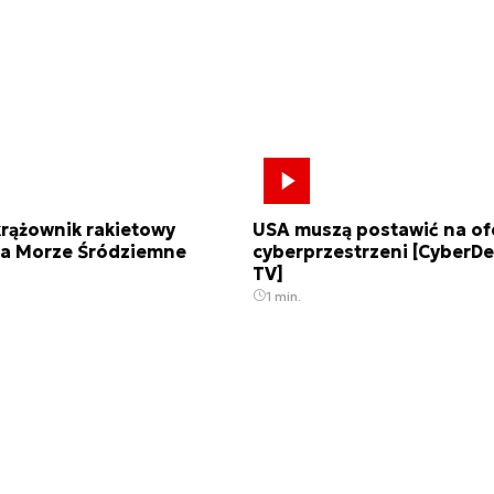
krążownik rakietowy
USA muszą postawić na o
na Morze Śródziemne
cyberprzestrzeni [CyberD
TV]
1 min.