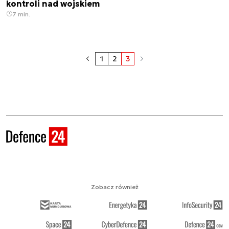
kontroli nad wojskiem
7 min.
1
2
3
Zobacz również