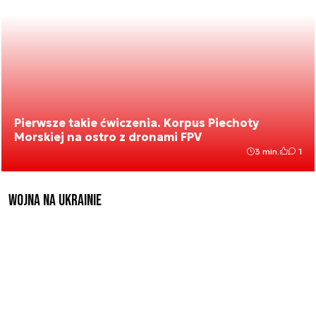
Pierwsze takie ćwiczenia. Korpus Piechoty
Morskiej na ostro z dronami FPV
3 min.
1
Wojna na Ukrainie