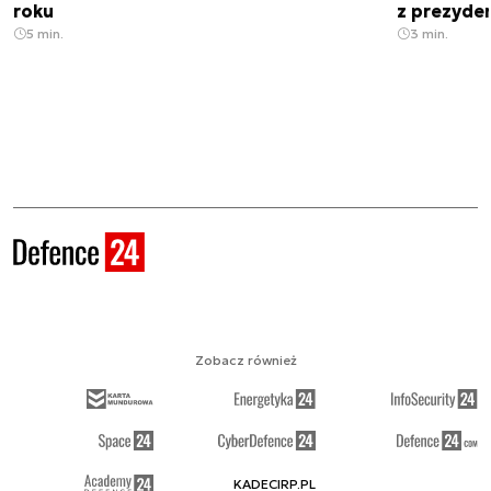
roku
z prezyde
5 min.
3 min.
Zobacz również
KADECIRP.PL