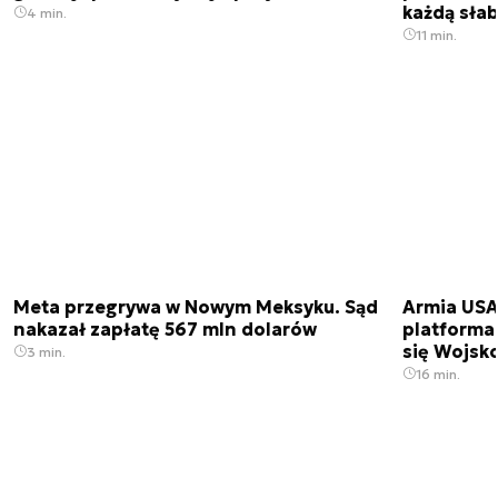
każdą sła
4 min.
11 min.
Meta przegrywa w Nowym Meksyku. Sąd
Armia USA
nakazał zapłatę 567 mln dolarów
platforma
się Wojsko
3 min.
16 min.