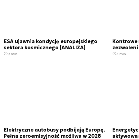
ESA ujawnia kondycję europejskiego
Kontrowers
sektora kosmicznego [ANALIZA]
zezwoleni
9 min.
3 min.
Elektryczne autobusy podbijają Europę.
Energetyc
Pełna zeroemisyjność możliwa w 2028
aktywowany