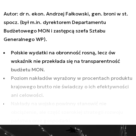
Autor: dr n. ekon. Andrzej Fałkowski, gen. broni w st.
spocz. (był m.in. dyrektorem Departamentu
Budżetowego MON i zastępcą szefa Sztabu
Generalnego WP).
Polskie wydatki na obronność rosną, lecz ów
wskaźnik nie przekłada się na transparentność
budżetu MON.
Poziom nakładów wyrażony w procentach produktu
krajowego brutto nie świadczy o ich efektywności
ani celowości.
Nakłady na wojsko powinny stanowić nie
obciążenie, ale część szerokiej strategii rozwoju
państwa oraz gospodarki.