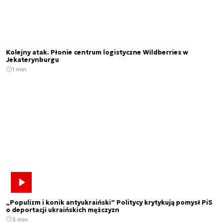
Kolejny atak. Płonie centrum logistyczne Wildberries w
Jekaterynburgu
1 min.
„Populizm i konik antyukraiński” Politycy krytykują pomysł PiS
o deportacji ukraińskich mężczyzn
3 min.