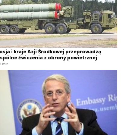
osja i kraje Azji Środkowej przeprowadzą
spólne ćwiczenia z obrony powietrznej
1 min.