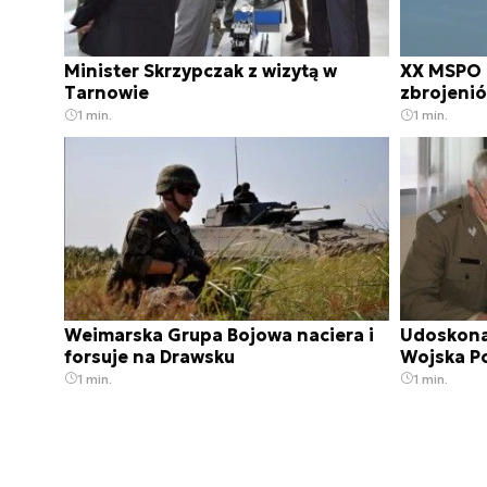
Minister Skrzypczak z wizytą w
XX MSPO –
Tarnowie
zbrojeni
1 min.
1 min.
Weimarska Grupa Bojowa naciera i
Udoskona
forsuje na Drawsku
Wojska P
1 min.
1 min.