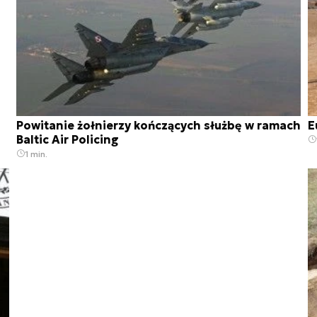
Powitanie żołnierzy kończących służbę w ramach
E
Baltic Air Policing
1 min.