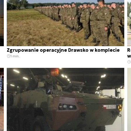
Zgrupowanie operacyjne Drawsko w komplecie
R
w
1 min.