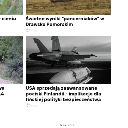
 cieniu
Świetne wyniki "pancerniaków" w
Drawsku Pomorskim
1 min.
wa
USA sprzedają zaawansowane
A4
pociski Finlandii - implikacje dla
fińskiej polityki bezpieczeństwa
1 min.
Reklama