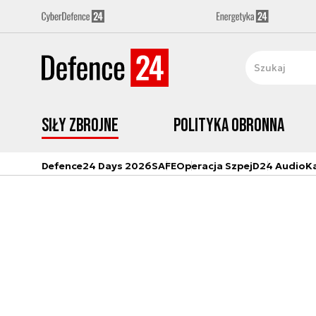
Siły zbrojne
Polityka obronna
Defence24 Days 2026
SAFE
Operacja Szpej
D24 Audio
K