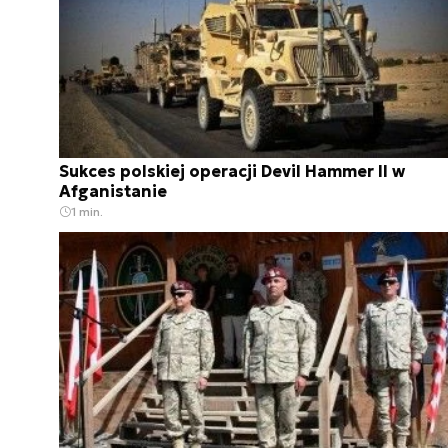
Sukces polskiej operacji Devil Hammer II w
Afganistanie
1 min.