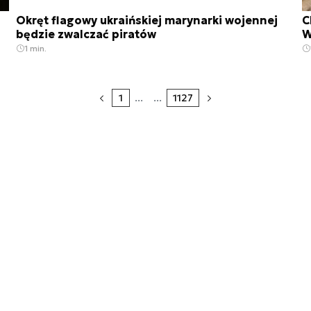
Okręt flagowy ukraińskiej marynarki wojennej
C
będzie zwalczać piratów
W
1 min.
1
...
...
1127