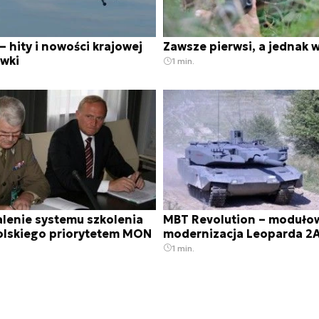
 hity i nowości krajowej
Zawsze pierwsi, a jednak w
ówki
1 min.
lenie systemu szkolenia
MBT Revolution – moduło
olskiego priorytetem MON
modernizacja Leoparda 2
1 min.