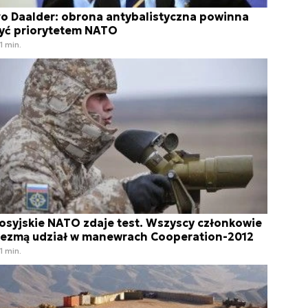
vo Daalder: obrona antybalistyczna powinna
yć priorytetem NATO
1 min.
osyjskie NATO zdaje test. Wszyscy członkowie
ezmą udział w manewrach Cooperation-2012
1 min.