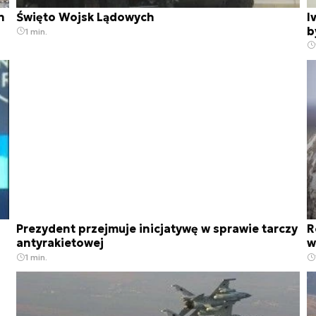
h
Święto Wojsk Lądowych
I
b
1 min.
Prezydent przejmuje inicjatywę w sprawie tarczy
R
antyrakietowej
w
1 min.