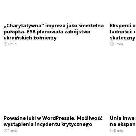
„Charytatywna” impreza jako śmertelna
Eksperci 
pułapka. FSB planowała zabójstwo
ludności: d
ukraińskich żołnierzy
skuteczny
2 min.
5 min.
Poważne luki w WordPressie. Możliwość
Unia inwes
wystąpienia incydentu krytycznego
na ekspan
4 min.
3 min.