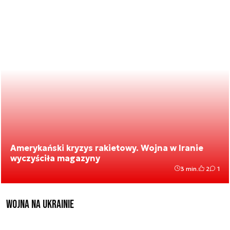
Amerykański kryzys rakietowy. Wojna w Iranie
wyczyściła magazyny
3 min.
2
1
Wojna na Ukrainie