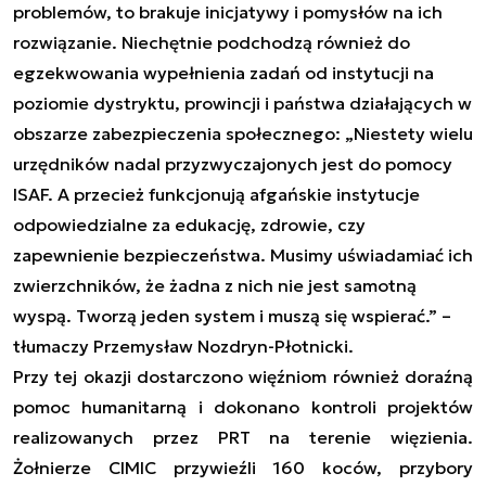
problemów, to brakuje inicjatywy i pomysłów na ich
rozwiązanie. Niechętnie podchodzą również do
egzekwowania wypełnienia zadań od instytucji na
poziomie dystryktu, prowincji i państwa działających w
obszarze zabezpieczenia społecznego: „Niestety wielu
urzędników nadal przyzwyczajonych jest do pomocy
ISAF. A przecież funkcjonują afgańskie instytucje
odpowiedzialne za edukację, zdrowie, czy
zapewnienie bezpieczeństwa. Musimy uświadamiać ich
zwierzchników, że żadna z nich nie jest samotną
wyspą. Tworzą jeden system i muszą się wspierać.” –
tłumaczy Przemysław Nozdryn-Płotnicki.
Przy tej okazji dostarczono więźniom również doraźną
pomoc humanitarną i dokonano kontroli projektów
realizowanych przez PRT na terenie więzienia.
Żołnierze CIMIC przywieźli 160 koców, przybory