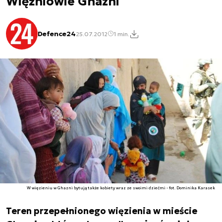
Więźniowie Ghazni
Defence24
25.07.2012
1 min.
W więzieniu w Ghazni bytują także kobiety wraz ze swoimi dziećmi - fot. Dominika Karasek
Teren przepełnionego więzienia w mieście