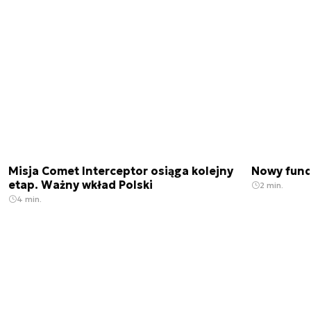
Misja Comet Interceptor osiąga kolejny
Nowy fund
etap. Ważny wkład Polski
2 min.
4 min.