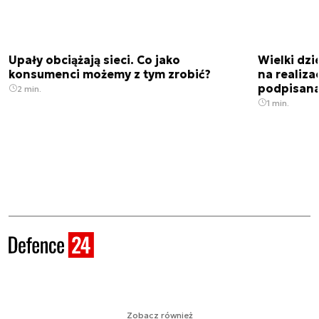
Upały obciążają sieci. Co jako
Wielki dz
konsumenci możemy z tym zrobić?
na realiz
podpisan
2 min.
1 min.
Zobacz również