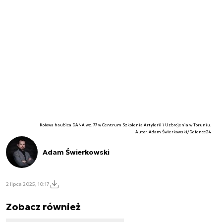
Kołowa haubica DANA wz. 77 w Centrum Szkolenia Artylerii i Uzbrojenia w Toruniu.
Autor. Adam Świerkowski/Defence24
Adam Świerkowski
2 lipca 2025, 10:17
Zobacz również