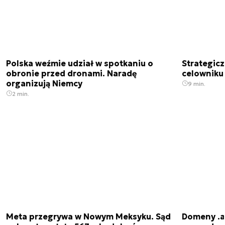
Polska weźmie udział w spotkaniu o
Strategic
obronie przed dronami. Naradę
celowniku 
organizują Niemcy
9 min.
2 min.
Meta przegrywa w Nowym Meksyku. Sąd
Domeny .ai