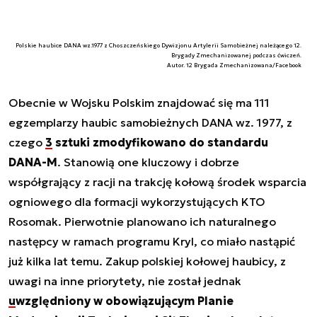
Polskie haubice DANA wz.1977 z Choszczeńskiego Dywizjonu Artylerii Samobieżnej należącego 12.
Brygady Zmechanizowanej podczas ćwiczeń.
Autor. 12 Brygada Zmechanizowana/Facebook
Obecnie w Wojsku Polskim znajdować się ma 111
egzemplarzy haubic samobieżnych DANA wz. 1977, z
czego
3 sztuki zmodyfikowano do standardu
DANA-M
. Stanowią one kluczowy i dobrze
współgrający z racji na trakcję kołową środek wsparcia
ogniowego dla formacji wykorzystujących KTO
Rosomak. Pierwotnie planowano ich naturalnego
następcy w ramach programu Kryl, co miało nastąpić
już kilka lat temu. Zakup polskiej kołowej haubicy, z
uwagi na inne priorytety, nie został jednak
uwzględniony w obowiązującym Planie