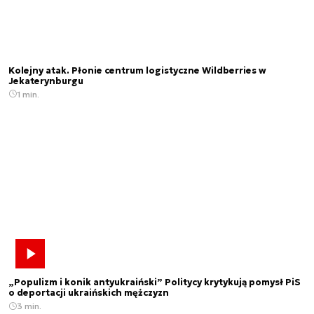
Kolejny atak. Płonie centrum logistyczne Wildberries w
Jekaterynburgu
1 min.
„Populizm i konik antyukraiński” Politycy krytykują pomysł PiS
o deportacji ukraińskich mężczyzn
3 min.