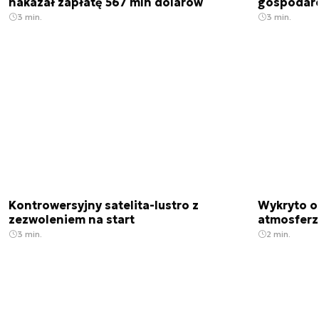
nakazał zapłatę 567 mln dolarów
gospodarek
3 min.
3 min.
Kontrowersyjny satelita-lustro z
Wykryto o
zezwoleniem na start
atmosfer
3 min.
2 min.