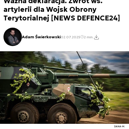
Ważna deklaracja. Zwrot ws.
artylerii dla Wojsk Obrony
Terytorialnej [NEWS DEFENCE24]
Adam Świerkowski
02.07.2025
2 min.
DANA-M.