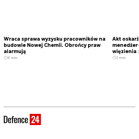
Wraca sprawa wyzysku pracowników na
Akt oskar
budowie Nowej Chemii. Obrońcy praw
menedżero
alarmują
więzienia z
6 min.
2 min.