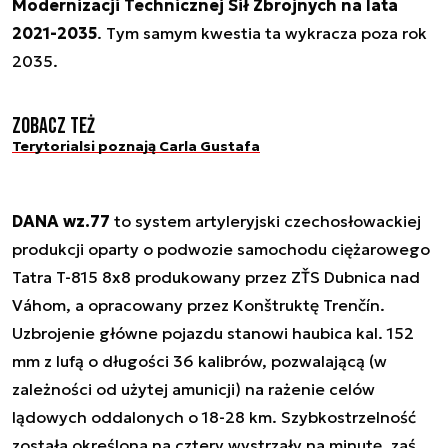
Modernizacji Technicznej Sił Zbrojnych na lata
2021-2035
. Tym samym kwestia ta wykracza poza rok
2035.
Zobacz też
Terytorialsi poznają Carla Gustafa
DANA wz.77
to system artyleryjski czechosłowackiej
produkcji oparty o podwozie samochodu ciężarowego
Tatra T-815 8x8 produkowany przez ZŤS Dubnica nad
Váhom, a opracowany przez Konštruktę Trenčín.
Uzbrojenie główne pojazdu stanowi haubica kal. 152
mm z lufą o długości 36 kalibrów, pozwalającą (w
zależności od użytej amunicji) na rażenie celów
lądowych oddalonych o 18-28 km. Szybkostrzelność
została określona na cztery wystrzały na minutę, zaś